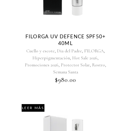
FILORGA UV DEFENCE SPF50+
40ML
,
,
,
Cuello y escote
Dia del Padre
FILORGA
,
,
Hiperpigmentación
Hot Sale 2026
,
,
,
Promociones 2026
Protector Solar
Rostro
Semana Santa
$
980.00
LEER MÁS