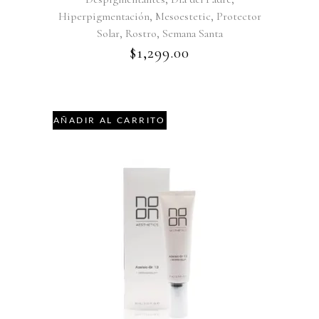
,
,
Hiperpigmentación
Mesoestetic
Protector
,
,
Solar
Rostro
Semana Santa
$
1,299.00
AÑADIR AL CARRITO