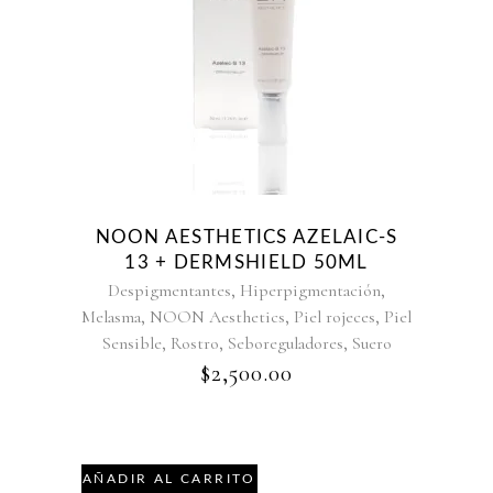
NOON AESTHETICS AZELAIC-S
13 + DERMSHIELD 50ML
,
,
Despigmentantes
Hiperpigmentación
,
,
,
Melasma
NOON Aesthetics
Piel rojeces
Piel
,
,
,
Sensible
Rostro
Seboreguladores
Suero
$
2,500.00
AÑADIR AL CARRITO