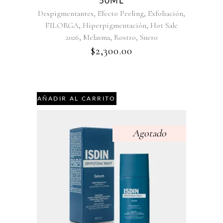
50ML
,
,
,
Despigmentantes
Efecto Peeling
Exfoliación
,
,
FILORGA
Hiperpigmentación
Hot Sale
,
,
,
2026
Melasma
Rostro
Suero
$
2,300.00
AÑADIR AL CARRITO
Agotado