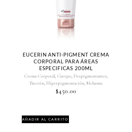
EUCERIN ANTI-PIGMENT CREMA
CORPORAL PARA ÁREAS
ESPECIFICAS 200ML
,
,
,
Crema Corporal
Cuerpo
Despigmentantes
,
,
Eucerin
Hiperpigmentación
Melasma
$
450.00
AÑADIR AL CARRITO