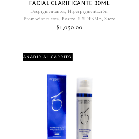
FACIAL CLARIFICANTE 30ML
,
,
Despigmentantes
Hiperpigmentación
,
,
,
Promociones 2026
Rostro
SESDERMA
Suero
$
1,050.00
AÑADIR AL CARRITO