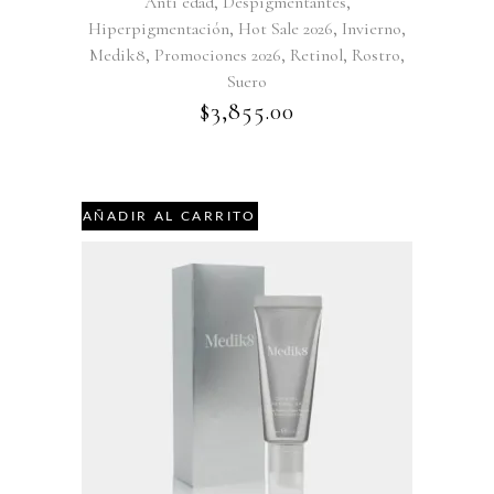
,
,
Anti edad
Despigmentantes
,
,
,
Hiperpigmentación
Hot Sale 2026
Invierno
,
,
,
,
Medik8
Promociones 2026
Retinol
Rostro
Suero
$
3,855.00
AÑADIR AL CARRITO