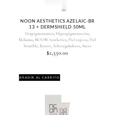
NOON AESTHETICS AZELAIC-BR
13 + DERMSHIELD 50ML
,
,
Despigmentantes
Hiperpigmentación
,
,
,
Melasma
NOON Aesthetics
Piel rojeces
Piel
,
,
,
Sensible
Rostro
Seboreguladores
Suero
$
2,350.00
AÑADIR AL CARRITO