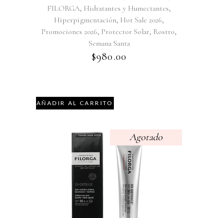
,
,
FILORGA
Hidratantes y Humectantes
,
,
Hiperpigmentación
Hot Sale 2026
,
,
,
Promociones 2026
Protector Solar
Rostro
Semana Santa
$
980.00
AÑADIR AL CARRITO
Agotado