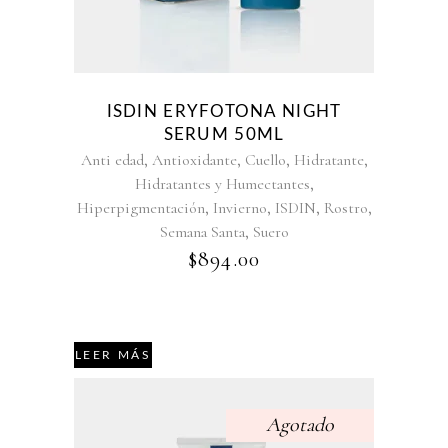
ISDIN ERYFOTONA NIGHT
SERUM 50ML
,
,
,
,
Anti edad
Antioxidante
Cuello
Hidratante
,
Hidratantes y Humectantes
,
,
,
,
Hiperpigmentación
Invierno
ISDIN
Rostro
,
Semana Santa
Suero
$
894.00
LEER MÁS
Agotado