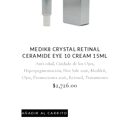
MEDIK8 CRYSTAL RETINAL
CERAMIDE EYE 10 CREAM 15ML
,
,
Anti edad
Cuidado de los Ojos
,
,
,
Hiperpigmentación
Hot Sale 2026
Medik8
,
,
,
Ojos
Promociones 2026
Retinol
Tratamiento
$
2,726.00
AÑADIR AL CARRITO