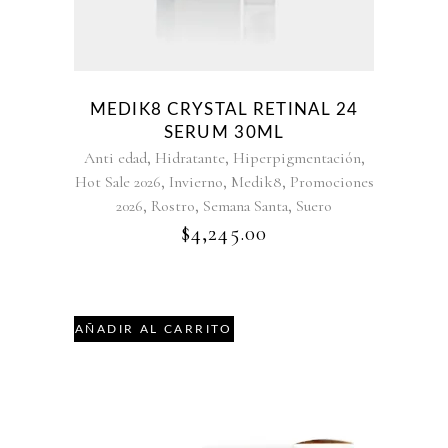
MEDIK8 CRYSTAL RETINAL 24
SERUM 30ML
,
,
,
Anti edad
Hidratante
Hiperpigmentación
,
,
,
Hot Sale 2026
Invierno
Medik8
Promociones
,
,
,
2026
Rostro
Semana Santa
Suero
$
4,245.00
AÑADIR AL CARRITO