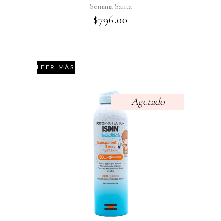
Semana Santa
$
796.00
LEER MÁS
Agotado