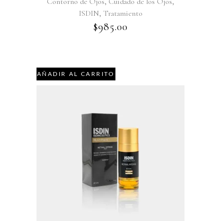
,
,
Contorno de Ojos
Cuidado de los Ojos
,
ISDIN
Tratamiento
$
985.00
AÑADIR AL CARRITO