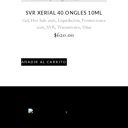
SVR XERIAL 40 ONGLES 10ML
,
,
,
Gel
Hot Sale 2026
Liquidacion
Promociones
,
,
,
2026
SVR
Tratamiento
Uñas
$
620.00
AÑADIR AL CARRITO