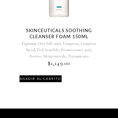
SKINCEUTICALS SOOTHING
CLEANSER FOAM 150ML
,
,
,
Espumas
Hot Sale 2026
Limpieza
Limpieza
,
,
,
facial
Piel Sensible
Promociones 2026
,
,
Rostro
Skinceuticals
Tratamiento
$
1,149.00
AÑADIR AL CARRITO