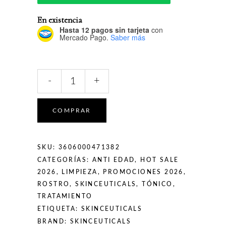
En existencia
Hasta 12 pagos sin tarjeta
con
Mercado Pago.
Saber más
SkinCeuticals
-
+
Blemish
+
Age
COMPRAR
Toner
200mL
quantity
SKU:
3606000471382
CATEGORÍAS:
ANTI EDAD
,
HOT SALE
2026
,
LIMPIEZA
,
PROMOCIONES 2026
,
ROSTRO
,
SKINCEUTICALS
,
TÓNICO
,
TRATAMIENTO
ETIQUETA:
SKINCEUTICALS
BRAND:
SKINCEUTICALS