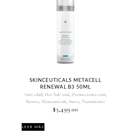
SKINCEUTICALS METACELL
RENEWAL B3 50ML
,
,
,
Anti edad
Hot Sale 2026
Promociones 2026
,
,
,
Rostro
Skinceuticals
Suero
Tratamiento
$
3,499.00
LEER MÁS