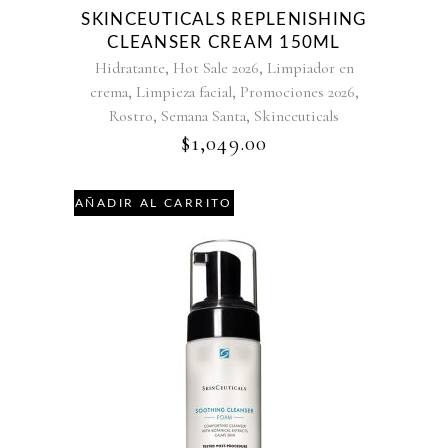
SKINCEUTICALS REPLENISHING
CLEANSER CREAM 150ML
,
,
Hidratante
Hot Sale 2026
Limpiador en
,
,
,
crema
Limpieza facial
Promociones 2026
,
,
Rostro
Semana Santa
Skinceuticals
$
1,049.00
AÑADIR AL CARRITO