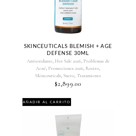
SKINCEUTICALS BLEMISH + AGE
DEFENSE 30ML
,
,
Antioxidante
Hot Sale 2026
Problemas de
,
,
,
Acné
Promociones 2026
Rostro
,
,
Skinceuticals
Suero
Tratamiento
$
2,899.00
AÑADIR AL CARRITO