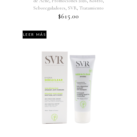
,
,
,
de Acné
Promociones 2026
Rostro
,
,
Seboreguladores
SVR
Tratamiento
$
615.00
LEER MÁS