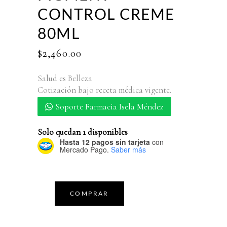
CONTROL CREME
80ML
$
2,460.00
Salud es Belleza
Cotización bajo receta médica vigente.
Soporte Farmacia Isela Méndez
Solo quedan 1 disponibles
Hasta 12 pagos sin tarjeta
con
Mercado Pago.
Saber más
COMPRAR