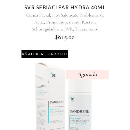
SVR SEBIACLEAR HYDRA 40ML
,
,
Crema Facial
Hot Sale 2026
Problemas de
,
,
,
Acné
Promociones 2026
Rostro
,
,
Seboreguladores
SVR
Tratamiento
$
815.00
AÑADIR AL CARRITO
Agotado