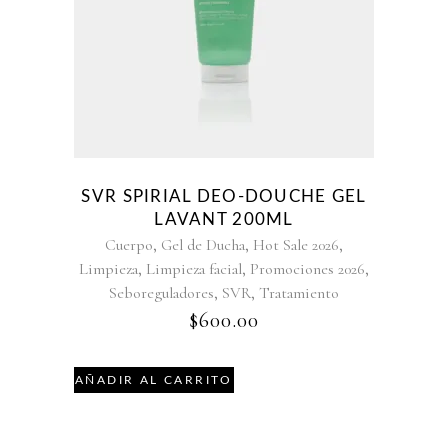
SVR SPIRIAL DEO-DOUCHE GEL
LAVANT 200ML
,
,
,
Cuerpo
Gel de Ducha
Hot Sale 2026
,
,
,
Limpieza
Limpieza facial
Promociones 2026
,
,
Seboreguladores
SVR
Tratamiento
$
600.00
AÑADIR AL CARRITO