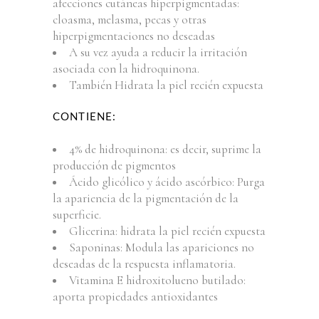
afecciones cutáneas hiperpigmentadas:
cloasma, melasma, pecas y otras
hiperpigmentaciones no deseadas
A su vez ayuda a reducir la irritación
asociada con la hidroquinona.
También Hidrata la piel recién expuesta
CONTIENE:
4% de hidroquinona: es decir, suprime la
producción de pigmentos
Ácido glicólico y ácido ascórbico: Purga
la apariencia de la pigmentación de la
superficie.
Glicerina: hidrata la piel recién expuesta
Saponinas: Modula las apariciones no
deseadas de la respuesta inflamatoria.
Vitamina E hidroxitolueno butilado:
aporta propiedades antioxidantes