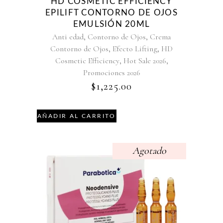
HD COSMETIC EFFICIENCY
EPILIFT CONTORNO DE OJOS
EMULSIÓN 20ML
,
,
Anti edad
Contorno de Ojos
Crema
,
,
Contorno de Ojos
Efecto Lifting
HD
,
,
Cosmetic Efficiency
Hot Sale 2026
Promociones 2026
$
1,225.00
AÑADIR AL CARRITO
Agotado