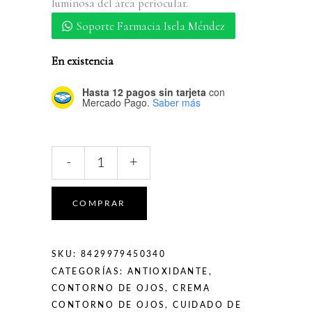
luminosa del área periocular.
Soporte Farmacia Isela Méndez
En existencia
Hasta 12 pagos sin tarjeta
con
Mercado Pago.
Saber más
Mediderma
-
+
C-
Defense
MD
COMPRAR
C+Eye
Ultra
Comfort
SKU:
8429979450340
15ml
CATEGORÍAS:
ANTIOXIDANTE
,
quantity
CONTORNO DE OJOS
,
CREMA
CONTORNO DE OJOS
,
CUIDADO DE