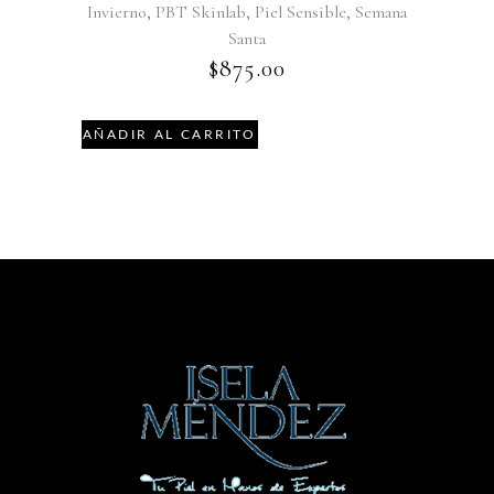
,
,
,
Invierno
PBT Skinlab
Piel Sensible
Semana
Santa
$
875.00
AÑADIR AL CARRITO