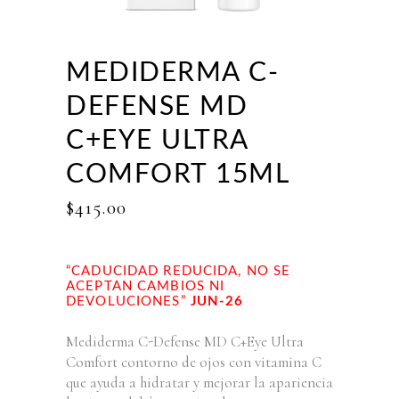
MEDIDERMA C-
DEFENSE MD
C+EYE ULTRA
COMFORT 15ML
$
415.00
“CADUCIDAD REDUCIDA, NO SE
ACEPTAN CAMBIOS NI
DEVOLUCIONES”
JUN-26
Mediderma C-Defense MD C+Eye Ultra
Comfort contorno de ojos con vitamina C
que ayuda a hidratar y mejorar la apariencia