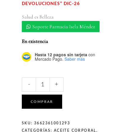
DEVOLUCIONES” DIC-26
Salud es Belleza
Soporte Farmacia Isela Méndez
En existencia
Hasta 12 pagos sin tarjeta
con
Mercado Pago.
Saber más
SVR
-
+
Sun
Secure
Eau
COMPRAR
Solaire
SPF50+
200ml
SKU:
3662361001293
quantity
CATEGORÍAS:
ACEITE CORPORAL
,