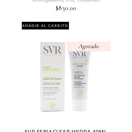
Seboreguladores
SVR
Tratamiento
$
830.00
AÑADIR AL CARRITO
Agotado