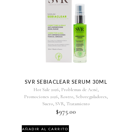
SVR SEBIACLEAR SERUM 30ML
,
,
Hot Sale 2026
Problemas de Acné
,
,
,
Promociones 2026
Rostro
Seboreguladores
,
,
Suero
SVR
Tratamiento
$
975.00
AÑADIR AL CARRITO