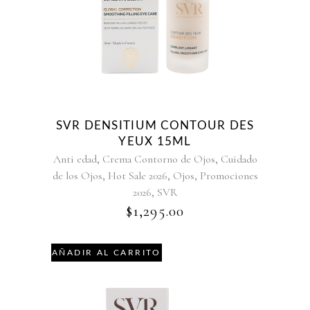
SVR DENSITIUM CONTOUR DES
YEUX 15ML
,
,
Anti edad
Crema Contorno de Ojos
Cuidado
,
,
,
de los Ojos
Hot Sale 2026
Ojos
Promociones
,
2026
SVR
$
1,295.00
AÑADIR AL CARRITO