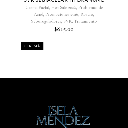
SVR SEBIACLEAR HYDRA 40ML
,
,
Crema Facial
Hot Sale 2026
Problemas de
,
,
,
Acné
Promociones 2026
Rostro
,
,
Seboreguladores
SVR
Tratamiento
$
815.00
LEER MÁS