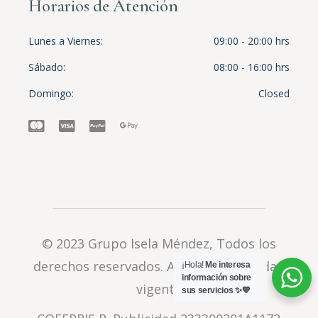
Horarios de Atención
Lunes a Viernes
09:00 - 20:00 hrs
Sábado
08:00 - 16:00 hrs
Domingo
Closed
© 2023
Grupo Isela Méndez
, Todos los
derechos reservados.
Aviso de privacidad
¡Hola!
Me interesa
información sobre
vigente
sus servicios ✨💙