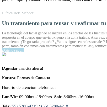
Clínica Isela Méndez
Un tratamiento para tensar y reafirmar tu 
La tecnología del facial geneo se inspira en los efectos de las fuentes
respuesta en el cuerpo que envía oxígeno a la zona tratada. A su vez, e
tratamiento. ¿Te gustaría probarlo? ¿Ya nos sigues en redes sociales? 
parte, también contamos con tratamientos para reducir tallas y tonific
¡Agenda aquí!
!Agendar una cita ahora!
Nuestras Formas de Contacto
Horario de atención telefónica:
Lun/Vie
: 09:00hrs.-19:00hrs.
Sab
: 8:00hrs.-16:00hrs.
Tels:
(55) 5280-4219
/
(55) 5280-4218