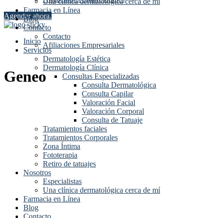
Una clínica dermatológica cerca de mí
Farmacia en Línea
Agendar ahora.
Blog
Contacto
Contacto
Inicio
Afiliaciones Empresariales
Servicios
Dermatología Estética
Dermatología Clínica
Geneo
Consultas Especializadas
Consulta Dermatológica
Consulta Capilar
Valoración Facial
Valoración Corporal
Consulta de Tatuaje
Tratamientos faciales
Tratamientos Corporales
Zona Íntima
Fototerapia
Retiro de tatuajes
Nosotros
Especialistas
Una clínica dermatológica cerca de mí
Farmacia en Línea
Blog
Contacto