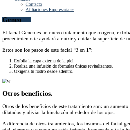
Contacto
Afiliaciones Empresariales
Geneo
Agendar Ahora
El facial Geneo es un nuevo tratamiento que oxigena, exfolia
procedimiento te ayudará a nutrir y cuidar la superficie de tu
Estos son los pasos de este facial “3 en 1”:
Exfolia la capa externa de la piel.
Realiza una infusión de fórmulas únicas revitalizantes.
Oxigena tu rostro desde adentro.
Otros beneficios.
Otros de los beneficios de este tratamiento son: un aumento
dilatados y aliviar la hinchazón alrededor de los ojos.
A diferencia de otros tratamientos, los insumos del facial 
piel, siempre y cuando no estés irritada, bronceada o te lo 