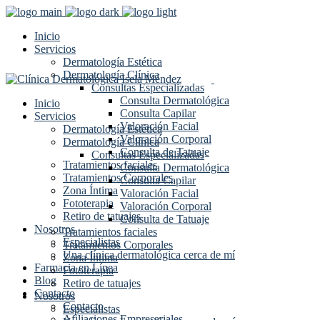
Inicio
Servicios
Dermatología Estética
Dermatología Clínica
Consultas Especializadas
Consulta Dermatológica
Inicio
Consulta Capilar
Servicios
Valoración Facial
Dermatología Estética
Valoración Corporal
Dermatología Clínica
Consulta de Tatuaje
Consultas Especializadas
Tratamientos faciales
Consulta Dermatológica
Tratamientos Corporales
Consulta Capilar
Zona Íntima
Valoración Facial
Fototerapia
Valoración Corporal
Retiro de tatuajes
Consulta de Tatuaje
Nosotros
Tratamientos faciales
Especialistas
Tratamientos Corporales
Una clínica dermatológica cerca de mí
Zona Íntima
Farmacia en Línea
Fototerapia
Blog
Retiro de tatuajes
Contacto
Nosotros
Contacto
Especialistas
Afiliaciones Empresariales