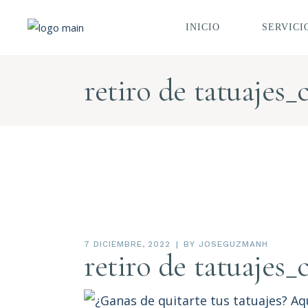
INICIO
SERVICI
DERMAT
ESTÉTIC
DERMAT
CLÍNICA
retiro de tatuajes
DERMATO
ESTÉTIC
TRATAM
FACIALE
DERMATO
CLÍNICA
TRATAM
CORPOR
TRATAMI
FACIALE
ZONA ÍN
TRATAMI
FOTOTER
CORPORA
RETIRO 
ZONA ÍN
FOTOTER
7 DICIEMBRE, 2022
BY
JOSEGUZMANH
retiro de tatuajes
RETIRO D