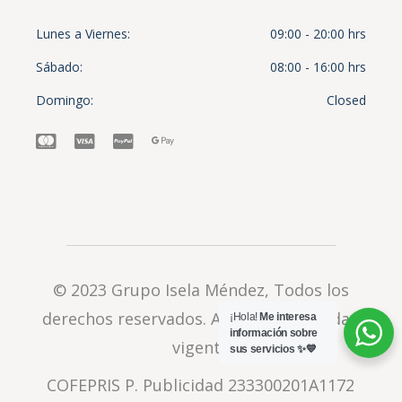
Lunes a Viernes
09:00 - 20:00 hrs
Sábado
08:00 - 16:00 hrs
Domingo
Closed
© 2023
Grupo Isela Méndez
, Todos los
derechos reservados.
Aviso de privacidad
¡Hola!
Me interesa
información sobre
vigente
sus servicios ✨💙
COFEPRIS P. Publicidad 233300201A1172