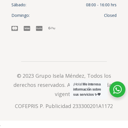
Sábado
08:00 - 16:00 hrs
Domingo
Closed
© 2023
Grupo Isela Méndez
, Todos los
derechos reservados.
Aviso de privacidad
¡Hola!
Me interesa
información sobre
vigente
sus servicios ✨💙
COFEPRIS P. Publicidad 233300201A1172
.