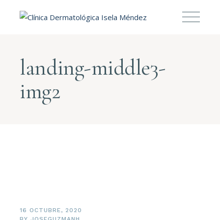
landing-middle3-
img2
16 OCTUBRE, 2020
BY
JOSEGUZMANH