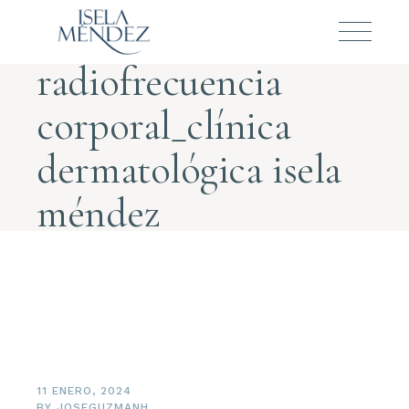
radiofrecuencia
corporal_clínica
dermatológica isela
méndez
11 ENERO, 2024
BY
JOSEGUZMANH