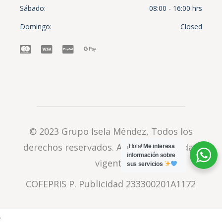
Sábado
08:00 - 16:00 hrs
Domingo
Closed
© 2023
Grupo Isela Méndez
, Todos los
derechos reservados.
Aviso de privacidad
¡Hola!
Me interesa
información sobre
vigente
sus servicios
COFEPRIS P. Publicidad 233300201A1172
.