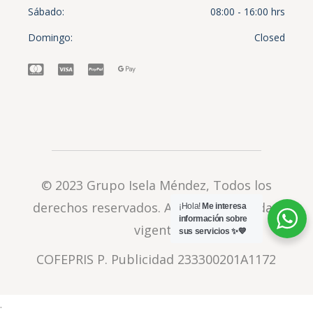
Sábado
08:00 - 16:00 hrs
Domingo
Closed
© 2023
Grupo Isela Méndez
, Todos los
derechos reservados.
Aviso de privacidad
¡Hola!
Me interesa
información sobre
vigente
sus servicios ✨💙
COFEPRIS P. Publicidad 233300201A1172
.