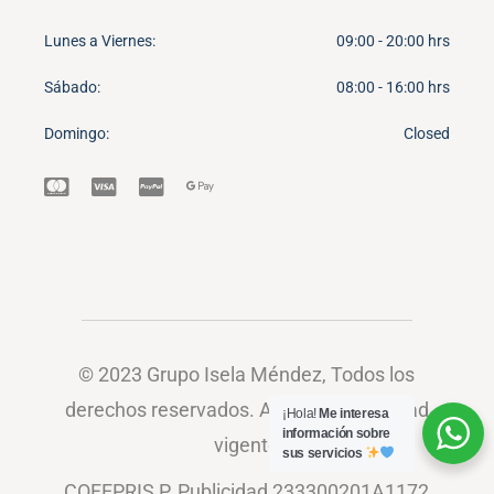
Lunes a Viernes
09:00 - 20:00 hrs
Sábado
08:00 - 16:00 hrs
Domingo
Closed
© 2023
Grupo Isela Méndez
, Todos los
derechos reservados.
Aviso de privacidad
¡Hola!
Me interesa
información sobre
vigente
sus servicios
COFEPRIS P. Publicidad 233300201A1172