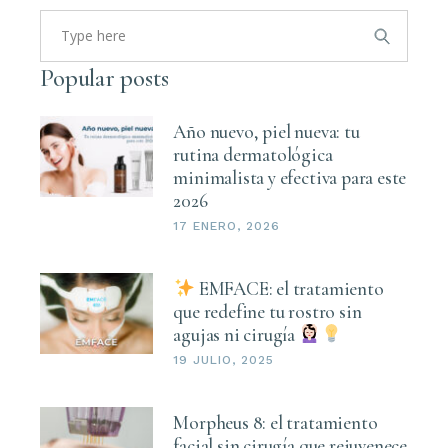
Search
for:
Popular posts
Año nuevo, piel nueva: tu
rutina dermatológica
minimalista y efectiva para este
2026
17 ENERO, 2026
EMFACE: el tratamiento
que redefine tu rostro sin
agujas ni cirugía
19 JULIO, 2025
Morpheus 8: el tratamiento
facial sin cirugía que rejuvenece