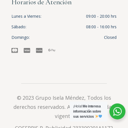
Horarios de Atención
Lunes a Viernes
09:00 - 20:00 hrs
Sábado
08:00 - 16:00 hrs
Domingo
Closed
© 2023
Grupo Isela Méndez
, Todos los
derechos reservados.
Aviso de privacidad
¡Hola!
Me interesa
información sobre
vigente
sus servicios
COFEPRIS P. Publicidad 233300201A1172