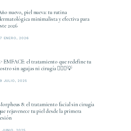
Año nuevo, piel nueva: tu rutina
dermatológica minimalista y efectiva para
este 2026
17 ENERO, 2026
✨ EMFACE: el tratamiento que redefine tu
ostro sin agujas ni cirugía 💆🏻‍♀️💡
9 JULIO, 2025
orpheus 8: el tratamiento facial sin cirugía
ue rejuvenece tu piel desde la primera
sesión
7 JUNIO, 2025