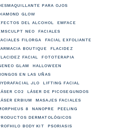
DESMAQUILLANTE PARA OJOS
DIAMOND GLOW
EFECTOS DEL ALCOHOL
EMFACE
EMSCULPT NEO
FACIALES
FACIALES FILORGA
FACIAL EXFOLIANTE
FARMACIA BOUTIQUE
FLACIDEZ
FLACIDEZ FACIAL
FOTOTERAPIA
GENEO GLAM
HALLOWEEN
HONGOS EN LAS UÑAS
HYDRAFACIAL JLO
LIFTING FACIAL
LÁSER CO2
LÁSER DE PICOSEGUNDOS
LÁSER ERBIUM
MASAJES FACIALES
MORPHEUS 8
NANOPRE
PEELING
PRODUCTOS DERMATOLÓGICOS
PROFHILO BODY KIT
PSORIASIS