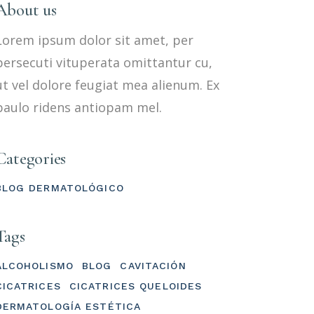
About us
Lorem ipsum dolor sit amet, per
persecuti vituperata omittantur cu,
ut vel dolore feugiat mea alienum. Ex
paulo ridens antiopam mel.
Categories
BLOG DERMATOLÓGICO
Tags
ALCOHOLISMO
BLOG
CAVITACIÓN
CICATRICES
CICATRICES QUELOIDES
DERMATOLOGÍA ESTÉTICA