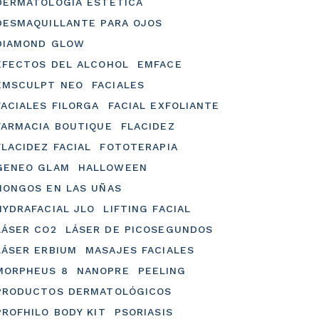
DERMATOLOGÍA ESTÉTICA
DESMAQUILLANTE PARA OJOS
DIAMOND GLOW
EFECTOS DEL ALCOHOL
EMFACE
EMSCULPT NEO
FACIALES
FACIALES FILORGA
FACIAL EXFOLIANTE
FARMACIA BOUTIQUE
FLACIDEZ
FLACIDEZ FACIAL
FOTOTERAPIA
GENEO GLAM
HALLOWEEN
HONGOS EN LAS UÑAS
HYDRAFACIAL JLO
LIFTING FACIAL
LÁSER CO2
LÁSER DE PICOSEGUNDOS
LÁSER ERBIUM
MASAJES FACIALES
MORPHEUS 8
NANOPRE
PEELING
PRODUCTOS DERMATOLÓGICOS
PROFHILO BODY KIT
PSORIASIS