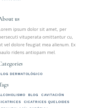
About us
Lorem ipsum dolor sit amet, per
persecuti vituperata omittantur cu,
ut vel dolore feugiat mea alienum. Ex
paulo ridens antiopam mel.
Categories
BLOG DERMATOLÓGICO
Tags
ALCOHOLISMO
BLOG
CAVITACIÓN
CICATRICES
CICATRICES QUELOIDES