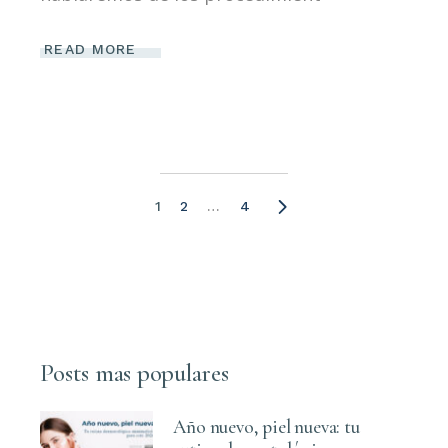
READ MORE
Paginación
1
2
…
4
de
entradas
Posts mas populares
Año nuevo, piel nueva: tu